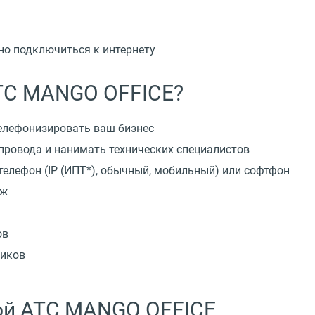
но подключиться к интернету
АТС MANGO OFFICE?
елефонизировать ваш бизнес
 провода и нанимать технических специалистов
телефон
(
IP
(
ИПТ*), обычный, мобильный) или софтфон
аж
ов
ников
ой АТС MANGO OFFICE