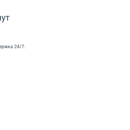
нут
ержка 24/7.