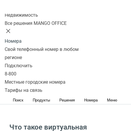
Колл-центр
Недвижимость
Подключить
Все решения MANGO OFFICE
Обеспечьте новых сотрудников и новые филиалы
телефонией — без закупки оборудования, софта
Номера
и организации каналов связи
Свой телефонный номер в любом
регионе
Подключить
Добавьте к возможностям вашей АТС сервисы
8-800
MANGO OFFICE
Местные городские номера
Подключите к вашей АТС дополнительные
Тарифы на связь
100‑канальные номера и услуги связи
Поиск
Продукты
Решения
Номера
Меню
Что такое виртуальная