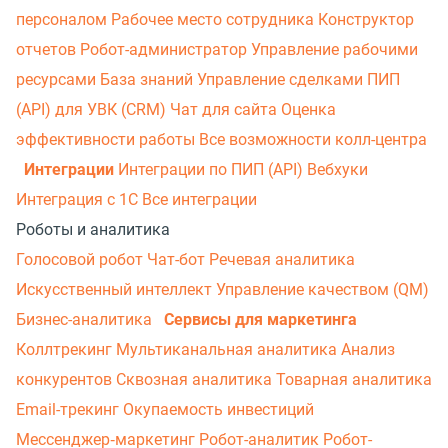
персоналом
Рабочее место сотрудника
Конструктор
отчетов
Робот-администратор
Управление рабочими
ресурсами
База знаний
Управление сделками
ПИП
(API) для УВК (CRM)
Чат для сайта
Оценка
эффективности работы
Все возможности колл-центра
Интеграции
Интеграции по ПИП (API)
Вебхуки
Интеграция с 1С
Все интеграции
Роботы и аналитика
Голосовой робот
Чат-бот
Речевая аналитика
Искусственный интеллект
Управление качеством (QM)
Бизнес-аналитика
Сервисы для маркетинга
Коллтрекинг
Мультиканальная аналитика
Анализ
конкурентов
Сквозная аналитика
Товарная аналитика
Email-трекинг
Окупаемость инвестиций
Мессенджер‑маркетинг
Робот-аналитик
Робот-