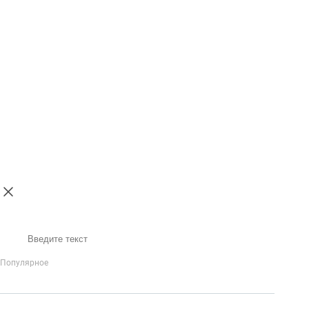
Поиск
Популярное
IP-Телефония
Голосовое приветствие и меню
Распределение
вызовов
Бизнес-аналитика