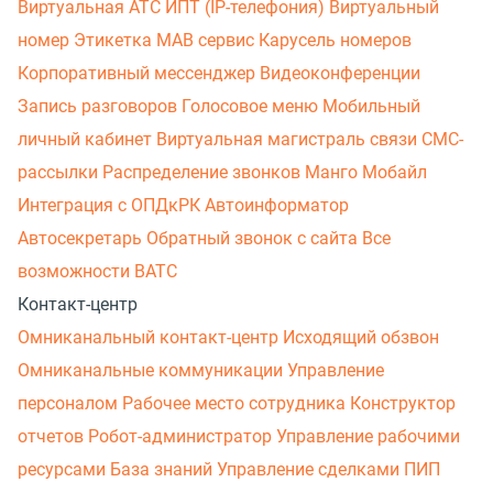
Виртуальная АТС
ИПТ (IP-телефония)
Виртуальный
номер
Этикетка
МАВ сервис
Карусель номеров
Корпоративный мессенджер
Видеоконференции
Запись разговоров
Голосовое меню
Мобильный
личный кабинет
Виртуальная магистраль связи
СМС-
рассылки
Распределение звонков
Манго Мобайл
Интеграция с ОПДкРК
Автоинформатор
Автосекретарь
Обратный звонок с сайта
Все
возможности ВАТС
Контакт-центр
Омниканальный контакт-центр
Исходящий обзвон
Омниканальные коммуникации
Управление
персоналом
Рабочее место сотрудника
Конструктор
отчетов
Робот-администратор
Управление рабочими
ресурсами
База знаний
Управление сделками
ПИП