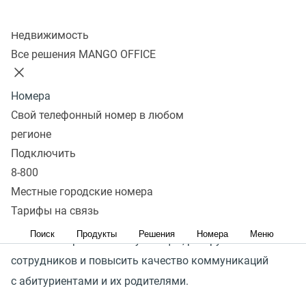
Колл-центр
Недвижимость
Организация работы приемной комиссии учебного
Все решения MANGO OFFICE
заведения связана с необходимостью постоянной
коммуникации и качественной обработкой большого
Номера
потока входящих вопросов и информации. Важно
Свой телефонный номер в любом
не потерять ни одного запроса, ведь от этого зависит
регионе
выполнение плана по набору абитуриентов и рейтинг
Подключить
вуза.
8-800
Местные городские номера
Комплекс инструментов MANGO OFFICE поможет
Тарифы на связь
реализовать единое цифровое пространство,
Поиск
Продукты
Решения
Номера
Меню
автоматизировать консультации, разгрузить
сотрудников и повысить качество коммуникаций
с абитуриентами и их родителями.