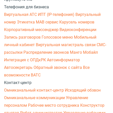
Телефония для бизнеса
Виртуальная АТС
ИПТ (IP-телефония)
Виртуальный
номер
Этикетка
МАВ сервис
Карусель номеров
Корпоративный мессенджер
Видеоконференции
Запись разговоров
Голосовое меню
Мобильный
личный кабинет
Виртуальная магистраль связи
СМС-
рассылки
Распределение звонков
Манго Мобайл
Интеграция с ОПДкРК
Автоинформатор
Автосекретарь
Обратный звонок с сайта
Все
возможности ВАТС
Контакт-центр
Омниканальный контакт-центр
Исходящий обзвон
Омниканальные коммуникации
Управление
персоналом
Рабочее место сотрудника
Конструктор
отчетов
Робот-администратор
Управление рабочими