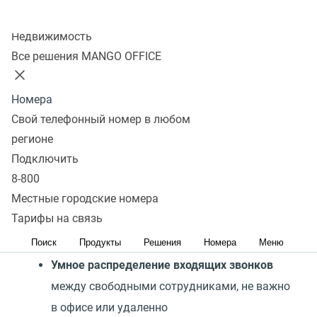
Отправить заявку
Колл-центр
Недвижимость
Все решения MANGO OFFICE
Нас выбирают HR-отделы
Номера
Свой телефонный номер в любом
регионе
Подключить
8-800
Местные городские номера
Автоматизированный обзвон
— меньше
Тарифы на связь
ручных действий, больше времени на
Поиск
Продукты
Решения
Номера
Меню
диалоги с кандидатами
Умное распределение входящих звонков
между свободными сотрудниками, не важно
в офисе или удаленно